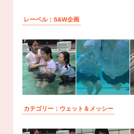
レーベル：S&W企画
三つ巴、、その後
三つ巴表彰式
カテゴリー：ウェット＆メッシー