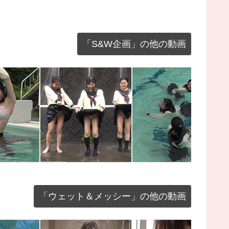
「S&W企画」の他の動画
部活着着換
三つ巴制服シャワー
三つ巴の水中遊泳
「ウェット＆メッシー」の他の動画