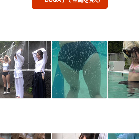
「DUGA」で全編を見る
三つ巴部活着シャワー
三つ巴部活着水泳
プール反比例の
え